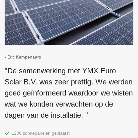
‐ Eric Kempenaars
‐ 
"De samenwerking met YMX Euro
"
Solar B.V. was zeer prettig. We werden
g
goed geïnformeerd waardoor we wisten
a
wat we konden verwachten op de
W
dagen van de installatie. "
f
1200 zonnepanelen geplaatst