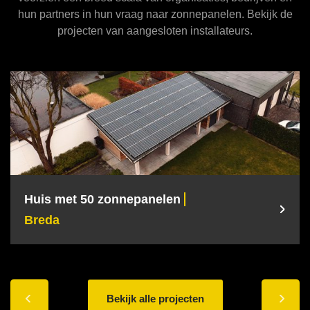
hun partners in hun vraag naar zonnepanelen. Bekijk de
projecten van aangesloten installateurs.
Huis met 50 zonnepanelen
Zon
Breda
Bre
Bekijk alle projecten