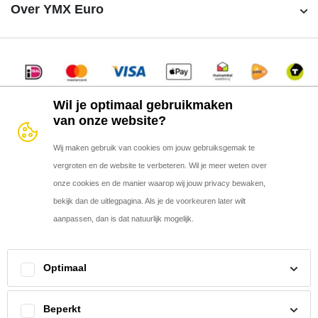
YMX-60PD-365M Big Cells
Over YMX Euro
Zakelijke zonnepanelen
YMX-60PE-310M
Particuliere zonnepanelen
Contact
YMX-60PD-310M Bifacial
Partner worden?
Disclaimer
YMX-60PE-335M
Alle producten
Privacy Policy
YMX-72PD-370M
Wil je optimaal gebruikmaken
Algemene Voorwaarden
YMX-60PE-365M
van onze website?
Privacy Policy
Disclaimer
YMX-72PD-435M Big Cells
Wij maken gebruik van cookies om jouw gebruiksgemak te
YMX-60PE-305M Black
© 2015 - 2026 - YMX Euro Solar | Realisatie door
every day
vergroten en de website te verbeteren. Wil je meer weten over
YMX-72PE-440M
onze cookies en de manier waarop wij jouw privacy bewaken,
YMX-60PD-280M
bekijk dan de uitlegpagina. Als je de voorkeuren later wilt
YMX-60PD-290M
aanpassen, dan is dat natuurlijk mogelijk.
YMX-60PE-280M
YMX-60PE-285M
Optimaal
De website werkt zoals je mag verwachten
Beperkt
Je helpt ons de website te verbeteren