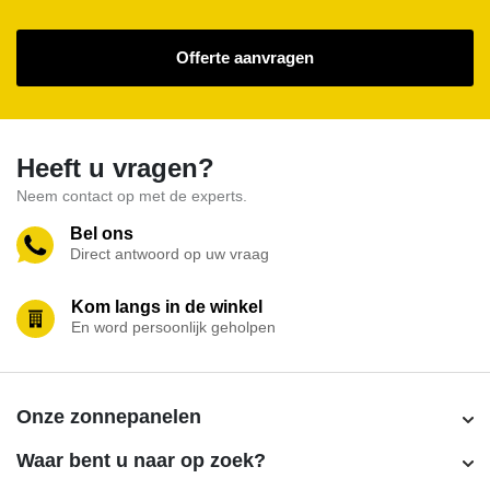
Offerte aanvragen
Heeft u vragen?
Neem contact op met de experts.
Bel ons
Direct antwoord op uw vraag
Kom langs in de winkel
En word persoonlijk geholpen
Onze zonnepanelen
Waar bent u naar op zoek?
YMX-60PE-300M