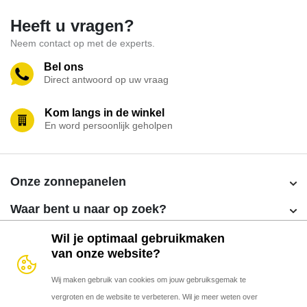
Heeft u vragen?
Neem contact op met de experts.
Bel ons
Direct antwoord op uw vraag
Kom langs in de winkel
En word persoonlijk geholpen
Onze zonnepanelen
Waar bent u naar op zoek?
YMX-60PE-300M
YMX-60PD-365M Big Cells
Over YMX Euro
Wil je optimaal gebruikmaken
Zakelijke zonnepanelen
van onze website?
YMX-60PE-310M
Particuliere zonnepanelen
Contact
YMX-60PD-310M Bifacial
Partner worden?
Wij maken gebruik van cookies om jouw gebruiksgemak te
Disclaimer
YMX-60PE-335M
vergroten en de website te verbeteren. Wil je meer weten over
Alle producten