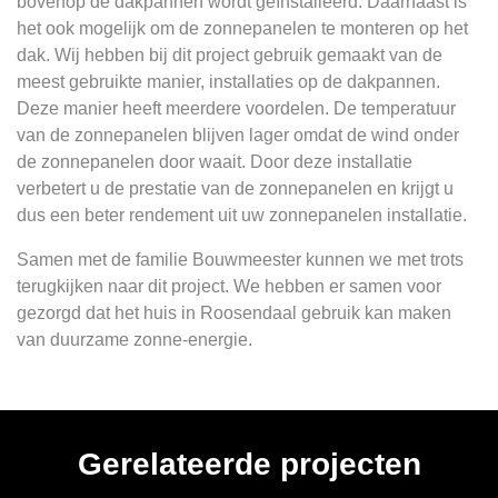
bovenop de dakpannen wordt geïnstalleerd. Daarnaast is
het ook mogelijk om de zonnepanelen te monteren op het
dak. Wij hebben bij dit project gebruik gemaakt van de
meest gebruikte manier, installaties op de dakpannen.
Deze manier heeft meerdere voordelen. De temperatuur
van de zonnepanelen blijven lager omdat de wind onder
de zonnepanelen door waait. Door deze installatie
verbetert u de prestatie van de zonnepanelen en krijgt u
dus een beter rendement uit uw zonnepanelen installatie.
Samen met de familie Bouwmeester kunnen we met trots
terugkijken naar dit project. We hebben er samen voor
gezorgd dat het huis in Roosendaal gebruik kan maken
van duurzame zonne-energie.
Gerelateerde projecten